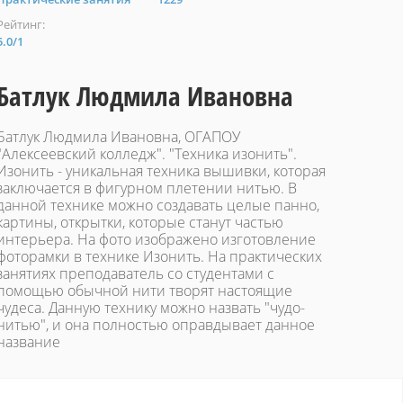
Рейтинг:
5.0
/
1
Батлук Людмила Ивановна
Батлук Людмила Ивановна, ОГАПОУ
"Алексеевский колледж". "Техника изонить".
Изонить - уникальная техника вышивки, которая
заключается в фигурном плетении нитью. В
данной технике можно создавать целые панно,
картины, открытки, которые станут частью
интерьера. На фото изображено изготовление
фоторамки в технике Изонить. На практических
занятиях преподаватель со студентами с
помощью обычной нити творят настоящие
чудеса. Данную технику можно назвать "чудо-
нитью", и она полностью оправдывает данное
название