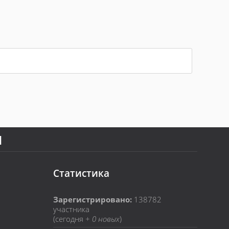
Я
Статистика
Зарегистрировано:
138782
участника
(сегодня +
0 новых
)