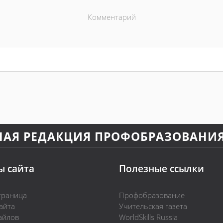
Комментарий
НАЯ РЕДАКЦИЯ ПРОФОБРАЗОВАНИ
ы сайта
Полезные ссылки
траница
Профобразование
айта
Учительская газета
айлов
WorldSkills Russia