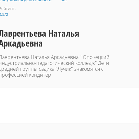
Рейтинг:
3.5
/
2
Лаврентьева Наталья
Аркадьевна
Лаврентьева Наталья Аркадьевна " Опочецкий
индустриально-педагогический колледж" Дети
средней группы садика "Лучик" знакомятся с
профессией кондитер