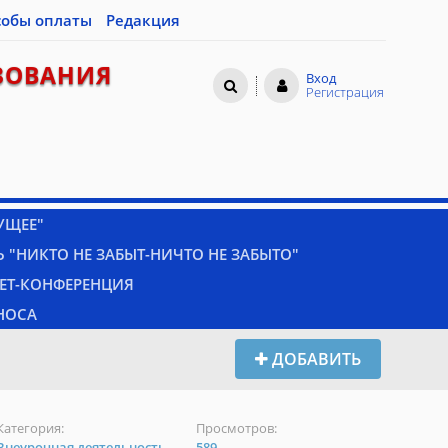
собы оплаты
Редакция
ЗОВАНИЯ
Вход
Регистрация
УЩЕЕ"
 "НИКТО НЕ ЗАБЫТ-НИЧТО НЕ ЗАБЫТО"
НЕТ-КОНФЕРЕНЦИЯ
НОСА
ДОБАВИТЬ
Категория:
Просмотров:
Внеурочная деятельность
589