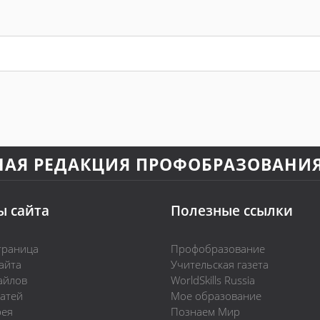
НАЯ РЕДАКЦИЯ ПРОФОБРАЗОВАНИ
ы сайта
Полезные ссылки
траница
Профобразование
айта
Учительская газета
айлов
WorldSkills Russia
татей
Мое образование
рея
Познаем Мир