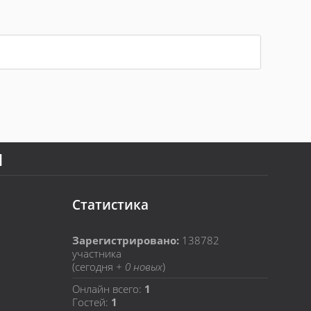
Я
Статистика
Зарегистрировано:
138782
участника
(сегодня +
0 новых
)
Онлайн всего:
1
Гостей:
1