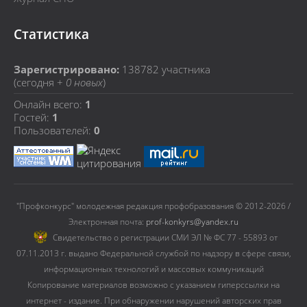
Статистика
Зарегистрировано:
138782
участника
(сегодня +
0 новых
)
Онлайн всего:
1
Гостей:
1
Пользователей:
0
"Профконкурс" молодежная редакция профобразования © 2012-2026 /
Электронная почта:
prof-konkyrs@yandex.ru
Cвидетельство о регистрации СМИ ЭЛ № ФС 77 - 55893 от
07.11.2013 г. выдано Федеральной службой по надзору в сфере связи,
информационных технологий и массовых коммуникаций
Копирование материалов возможно с указанием гиперссылки на
интернет - издание. При обнаружении нарушений авторских прав