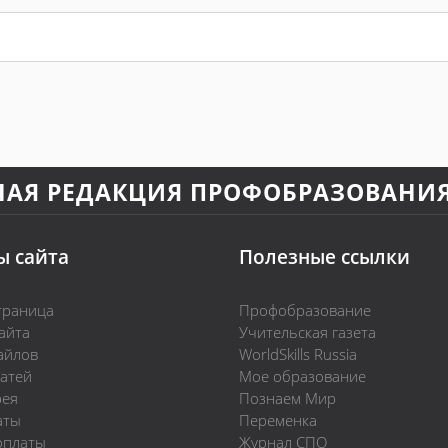
НАЯ РЕДАКЦИЯ ПРОФОБРАЗОВАНИ
ы сайта
Полезные ссылки
траница
Профобразование
айта
Учительская газета
айлов
WorldSkills Russia
татей
Мое образование
рея
Познаем Мир
аты
Переменка
оплаты
Журнал СПО