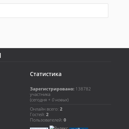
Я
Статистика
Зарегистрировано:
138782
участника
(сегодня +
0 новых
)
Онлайн всего:
2
Гостей:
2
Пользователей:
0