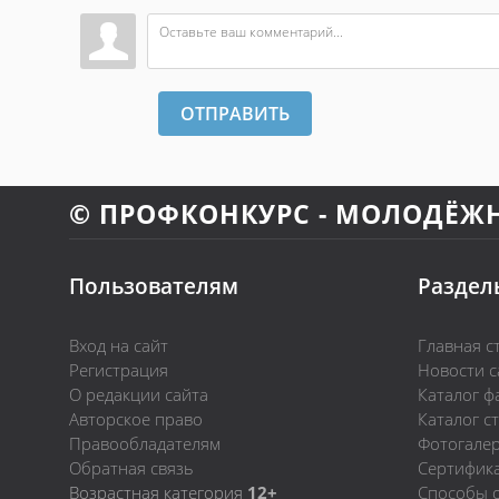
ОТПРАВИТЬ
© ПРОФКОНКУРС - МОЛОДЁЖ
Пользователям
Раздел
Вход на сайт
Главная с
Регистрация
Новости с
О редакции сайта
Каталог ф
Авторское право
Каталог с
Правообладателям
Фотогале
Обратная связь
Сертифик
Возрастная категория
12+
Способы 