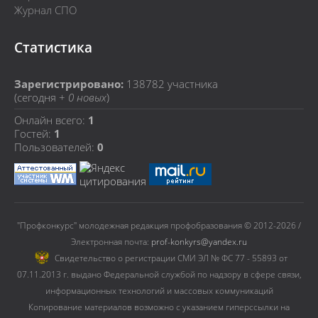
Журнал СПО
Статистика
Зарегистрировано:
138782
участника
(сегодня +
0 новых
)
Онлайн всего:
1
Гостей:
1
Пользователей:
0
"Профконкурс" молодежная редакция профобразования © 2012-2026 /
Электронная почта:
prof-konkyrs@yandex.ru
Cвидетельство о регистрации СМИ ЭЛ № ФС 77 - 55893 от
07.11.2013 г. выдано Федеральной службой по надзору в сфере связи,
информационных технологий и массовых коммуникаций
Копирование материалов возможно с указанием гиперссылки на