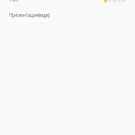
1.0
/
5
Презентация(мдк)