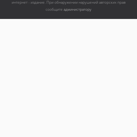
интернет - издание. При обнаружении нарушений авторских прав
сообщите
администратору