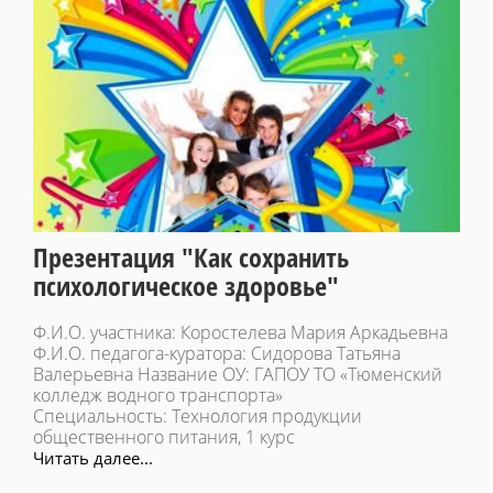
Презентация "Как сохранить
психологическое здоровье"
Ф.И.О. участника: Коростелева Мария Аркадьевна
Ф.И.О. педагога-куратора: Сидорова Татьяна
Валерьевна Название ОУ: ГАПОУ ТО «Тюменский
колледж водного транспорта»
Специальность: Технология продукции
общественного питания, 1 курс
Читать далее...