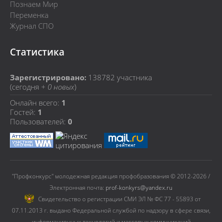
Познаем Мир
Переменка
Журнал СПО
Статистика
Зарегистрировано:
138782
участника
(сегодня +
0 новых
)
Онлайн всего:
1
Гостей:
1
Пользователей:
0
"Профконкурс" молодежная редакция профобразования © 2012-2026 /
Электронная почта:
prof-konkyrs@yandex.ru
Cвидетельство о регистрации СМИ ЭЛ № ФС 77 - 55893 от
07.11.2013 г. выдано Федеральной службой по надзору в сфере связи,
информационных технологий и массовых коммуникаций