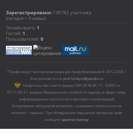
Зарегистрировано:
138782
участника
(сегодня +
0 новых
)
Онлайн всего:
1
Гостей:
1
Пользователей:
0
"Профконкурс" молодежная редакция профобразования © 2012-2026 /
Электронная почта:
prof-konkyrs@yandex.ru
Cвидетельство о регистрации СМИ ЭЛ № ФС 77 - 55893 от
07.11.2013 г. выдано Федеральной службой по надзору в сфере связи,
информационных технологий и массовых коммуникаций
Копирование материалов возможно с указанием гиперссылки на
интернет - издание. При обнаружении нарушений авторских прав
сообщите
администратору