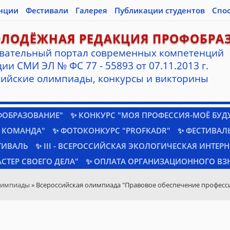
нции
Фестивали
Галерея
Публикации студентов
Спо
ОЛОДЁЖНАЯ РЕДАКЦИЯ ПРОФОБРА
вательный портал современных компетенций
ии СМИ ЭЛ № ФС 77 - 55893 от 07.11.2013 г.
ийские олимпиады, конкурсы и викторины
ФОБРАЗОВАНИЕ"
✨ КОНКУРС "МОЯ ПРОФЕССИЯ-МОЁ БУД
 КОМАНДА"
✨ ФОТОКОНКУРС "PROFKADR"
✨ ФЕСТИВАЛЬ
ТИВАЛЬ
✨ III - ВСЕРОССИЙСКАЯ ЭКОЛОГИЧЕСКАЯ ИНТЕР
СТЕР СВОЕГО ДЕЛА"
✨ ОПЛАТА ОРГАНИЗАЦИОННОГО ВЗ
лимпиады
» Всероссийская олимпиада "Правовое обеспечение професс