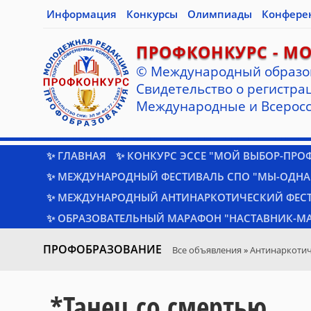
Информация
Конкурсы
Олимпиады
Конфере
ПРОФКОНКУРС - М
© Международный образо
Cвидетельство о регистрац
Международные и Всеросс
✨ ГЛАВНАЯ
✨ КОНКУРС ЭССЕ "МОЙ ВЫБОР-ПРО
✨ МЕЖДУНАРОДНЫЙ ФЕСТИВАЛЬ СПО "МЫ-ОДНА
✨ МЕЖДУНАРОДНЫЙ АНТИНАРКОТИЧЕСКИЙ ФЕС
✨ ОБРАЗОВАТЕЛЬНЫЙ МАРАФОН "НАСТАВНИК-МА
ПРОФОБРАЗОВАНИЕ
Все объявления
»
Антинаркотич
*Танец со смертью