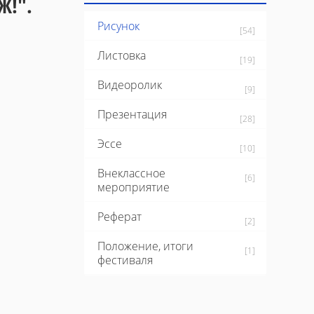
Ж!".
Рисунок
[54]
Листовка
[19]
Видеоролик
[9]
Презентация
[28]
Эссе
[10]
Внеклассное
[6]
мероприятие
Реферат
[2]
Положение, итоги
[1]
фестиваля