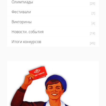
Олимпиады
[29]
Фестивали
[7]
Викторины
[4]
Новости. события
[19]
Итоги конкурсов
[45]