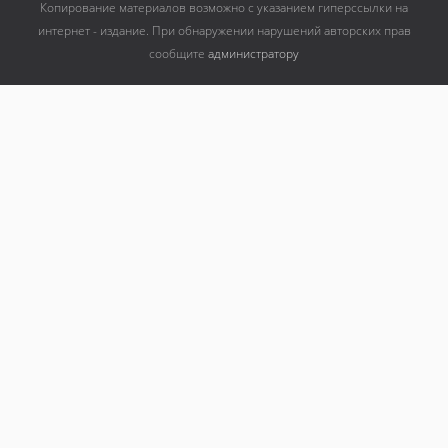
Копирование материалов возможно с указанием гиперссылки на
интернет - издание. При обнаружении нарушений авторских прав
сообщите
администратору