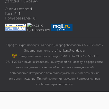
(сегодня +
0 новых
)
Онлайн всего:
1
Гостей:
1
Пользователей:
0
"Профконкурс" молодежная редакция профобразования © 2012-2026 /
Электронная почта:
prof-konkyrs@yandex.ru
Cвидетельство о регистрации СМИ ЭЛ № ФС 77 - 55893 от
07.11.2013 г. выдано Федеральной службой по надзору в сфере связи,
информационных технологий и массовых коммуникаций
Копирование материалов возможно с указанием гиперссылки на
интернет - издание. При обнаружении нарушений авторских прав
сообщите
администратору