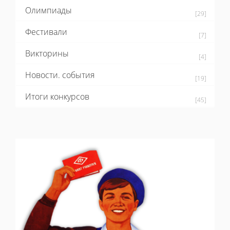
Олимпиады
[29]
Фестивали
[7]
Викторины
[4]
Новости. события
[19]
Итоги конкурсов
[45]