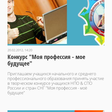
20.02.2012, 14:20
Конкурс "Моя профессия - мое
будущее"
Приглашаем учащихся начального и среднего
профессионального образования принять участие
в творческом конкурсе учащихся НПО & СПО
России и стран СНГ "Моя профессия - моё
будущее"