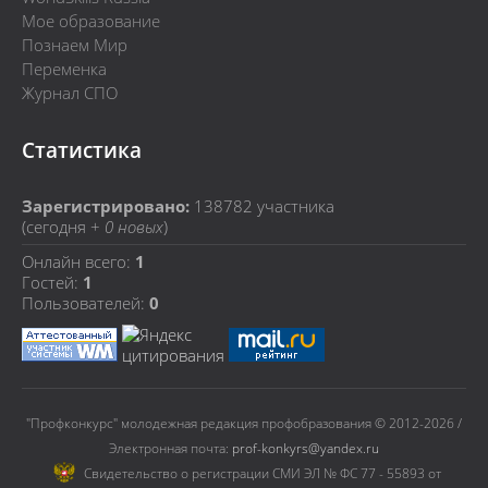
Мое образование
Познаем Мир
Переменка
Журнал СПО
Статистика
Зарегистрировано:
138782
участника
(сегодня +
0 новых
)
Онлайн всего:
1
Гостей:
1
Пользователей:
0
"Профконкурс" молодежная редакция профобразования © 2012-2026 /
Электронная почта:
prof-konkyrs@yandex.ru
Cвидетельство о регистрации СМИ ЭЛ № ФС 77 - 55893 от