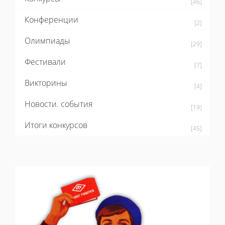
[46]
Конференции
[2]
Олимпиады
[29]
Фестивали
[7]
Викторины
[4]
Новости. события
[19]
Итоги конкурсов
[45]