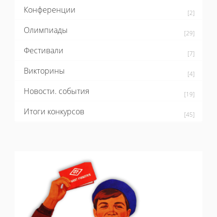
Конференции
[2]
Олимпиады
[29]
Фестивали
[7]
Викторины
[4]
Новости. события
[19]
Итоги конкурсов
[45]