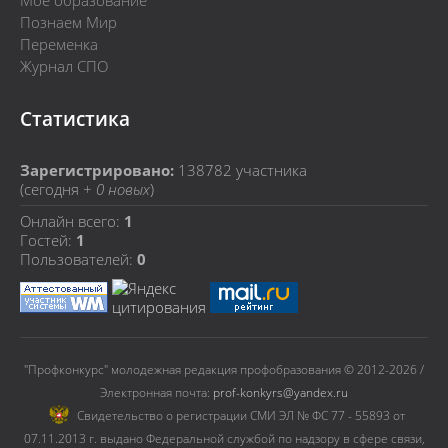
Мое образование
Познаем Мир
Переменка
Журнал СПО
Статистика
Зарегистрировано:
138782
участника
(сегодня +
0 новых
)
Онлайн всего:
1
Гостей:
1
Пользователей:
0
"Профконкурс" молодежная редакция профобразования © 2012-2026 /
Электронная почта:
prof-konkyrs@yandex.ru
Cвидетельство о регистрации СМИ ЭЛ № ФС 77 - 55893 от
07.11.2013 г. выдано Федеральной службой по надзору в сфере связи,