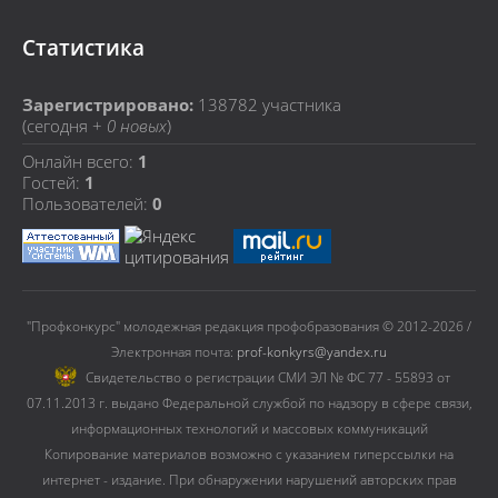
Статистика
Зарегистрировано:
138782
участника
(сегодня +
0 новых
)
Онлайн всего:
1
Гостей:
1
Пользователей:
0
"Профконкурс" молодежная редакция профобразования © 2012-2026 /
Электронная почта:
prof-konkyrs@yandex.ru
Cвидетельство о регистрации СМИ ЭЛ № ФС 77 - 55893 от
07.11.2013 г. выдано Федеральной службой по надзору в сфере связи,
информационных технологий и массовых коммуникаций
Копирование материалов возможно с указанием гиперссылки на
интернет - издание. При обнаружении нарушений авторских прав