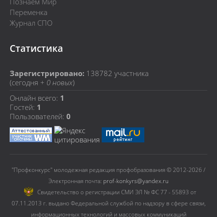
Познаем Мир
Переменка
Журнал СПО
Статистика
Зарегистрировано:
138782
участника
(сегодня +
0 новых
)
Онлайн всего:
1
Гостей:
1
Пользователей:
0
"Профконкурс" молодежная редакция профобразования © 2012-2026 /
Электронная почта:
prof-konkyrs@yandex.ru
Cвидетельство о регистрации СМИ ЭЛ № ФС 77 - 55893 от
07.11.2013 г. выдано Федеральной службой по надзору в сфере связи,
информационных технологий и массовых коммуникаций