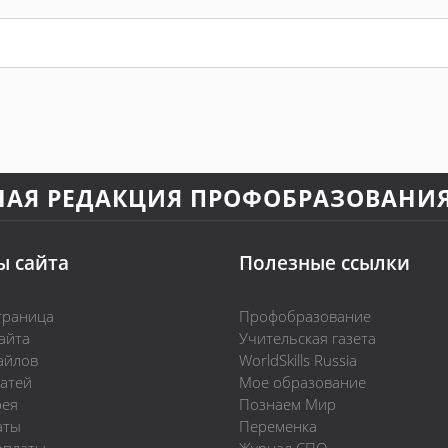
НАЯ РЕДАКЦИЯ ПРОФОБРАЗОВАНИ
ы сайта
Полезные ссылки
траница
Профобразование
айта
Учительская газета
айлов
WorldSkills Russia
татей
Мое образование
рея
Познаем Мир
аты
Переменка