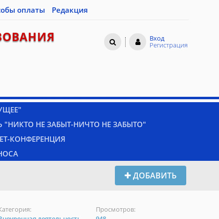
собы оплаты
Редакция
ЗОВАНИЯ
Вход
Регистрация
УЩЕЕ"
 "НИКТО НЕ ЗАБЫТ-НИЧТО НЕ ЗАБЫТО"
НЕТ-КОНФЕРЕНЦИЯ
НОСА
ДОБАВИТЬ
Категория:
Просмотров:
Внеурочная деятельность
948