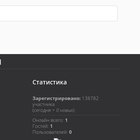
Я
Статистика
Зарегистрировано:
138782
участника
(сегодня +
0 новых
)
Онлайн всего:
1
Гостей:
1
Пользователей:
0