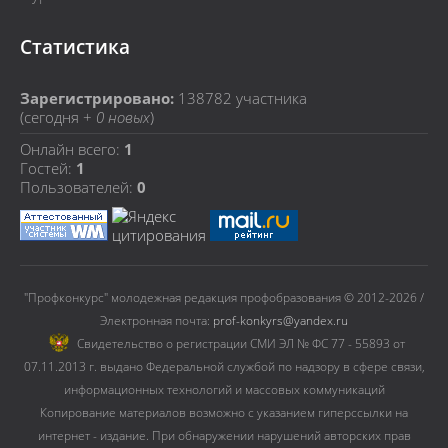
Статистика
Зарегистрировано:
138782
участника
(сегодня +
0 новых
)
Онлайн всего:
1
Гостей:
1
Пользователей:
0
"Профконкурс" молодежная редакция профобразования © 2012-2026 /
Электронная почта:
prof-konkyrs@yandex.ru
Cвидетельство о регистрации СМИ ЭЛ № ФС 77 - 55893 от
07.11.2013 г. выдано Федеральной службой по надзору в сфере связи,
информационных технологий и массовых коммуникаций
Копирование материалов возможно с указанием гиперссылки на
интернет - издание. При обнаружении нарушений авторских прав