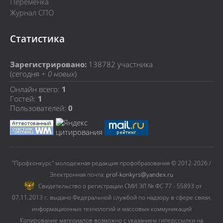
Переменка
Журнал СПО
Статистика
Зарегистрировано:
138782
участника
(сегодня +
0 новых
)
Онлайн всего:
1
Гостей:
1
Пользователей:
0
"Профконкурс" молодежная редакция профобразования © 2012-2026 /
Электронная почта:
prof-konkyrs@yandex.ru
Cвидетельство о регистрации СМИ ЭЛ № ФС 77 - 55893 от
07.11.2013 г. выдано Федеральной службой по надзору в сфере связи,
информационных технологий и массовых коммуникаций
Копирование материалов возможно с указанием гиперссылки на