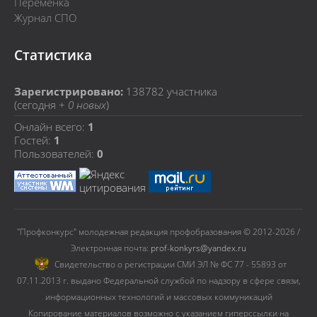
Переменка
Журнал СПО
Статистика
Зарегистрировано:
138782
участника
(сегодня +
0 новых
)
Онлайн всего:
1
Гостей:
1
Пользователей:
0
"Профконкурс" молодежная редакция профобразования © 2012-2026 /
Электронная почта:
prof-konkyrs@yandex.ru
Cвидетельство о регистрации СМИ ЭЛ № ФС 77 - 55893 от
07.11.2013 г. выдано Федеральной службой по надзору в сфере связи,
информационных технологий и массовых коммуникаций
Копирование материалов возможно с указанием гиперссылки на