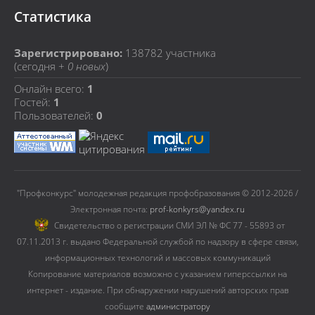
Статистика
Зарегистрировано:
138782
участника
(сегодня +
0 новых
)
Онлайн всего:
1
Гостей:
1
Пользователей:
0
"Профконкурс" молодежная редакция профобразования © 2012-2026 /
Электронная почта:
prof-konkyrs@yandex.ru
Cвидетельство о регистрации СМИ ЭЛ № ФС 77 - 55893 от
07.11.2013 г. выдано Федеральной службой по надзору в сфере связи,
информационных технологий и массовых коммуникаций
Копирование материалов возможно с указанием гиперссылки на
интернет - издание. При обнаружении нарушений авторских прав
сообщите
администратору